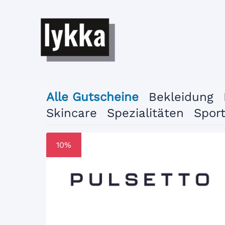
Zum
Inhalt
springen
Alle Gutscheine
Bekleidung
Skincare
Spezialitäten
Spor
10%