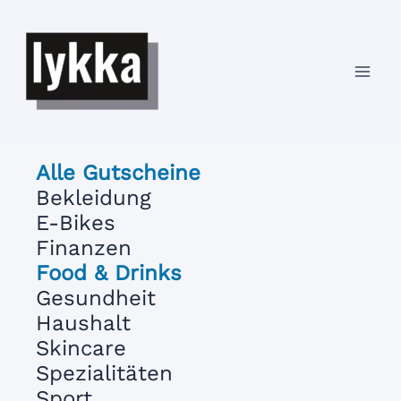
Zum
Inhalt
springen
Mai
Men
Alle Gutscheine
Bekleidung
E-Bikes
Finanzen
Food & Drinks
Gesundheit
Haushalt
Skincare
Spezialitäten
Sport